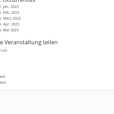
2. Jan. 2023
6. Feb. 2023
26. März 2023
0. Apr. 2023
28. Mai 2023
e Veranstaltung teilen
ent
vent