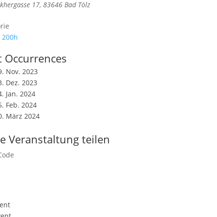
khergasse 17, 83646 Bad Tölz
rie
 200h
t Occurrences
19. Nov. 2023
3. Dez. 2023
4. Jan. 2024
5. Feb. 2024
10. März 2024
e Veranstaltung teilen
ent
vent