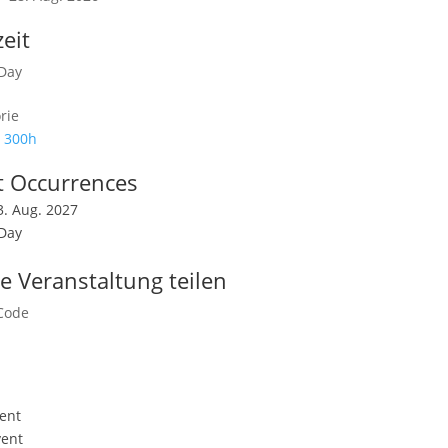
eit
 Day
rie
 300h
t Occurrences
13. Aug. 2027
 Day
e Veranstaltung teilen
ent
vent