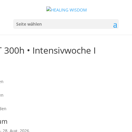
Seite wählen
 300h • Intensivwoche I
en
en
den
um
 - 28. Aug. 2026