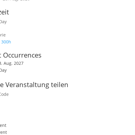
eit
 Day
rie
 300h
t Occurrences
13. Aug. 2027
 Day
e Veranstaltung teilen
ent
vent