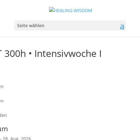
Seite wählen
 300h • Intensivwoche I
en
en
den
um
 - 28. Aug. 2026