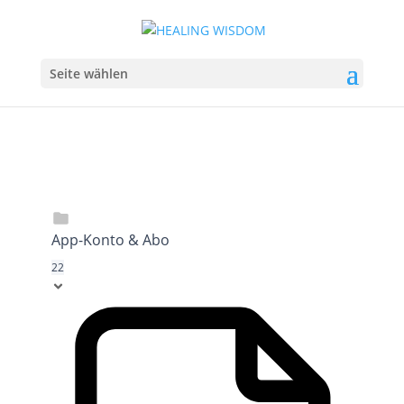
Seite wählen
App-Konto & Abo
22